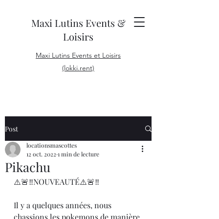
Maxi Lutins Events &
Loisirs
Maxi Lutins Events et Loisirs
(lokki.rent)
Post
locationsmascottes
12 oct. 2022
1 min de lecture
Pikachu
⚠️🚨‼️NOUVEAUTÉ⚠️🚨‼️
Il y a quelques années, nous 
chassions les pokemons de manière 