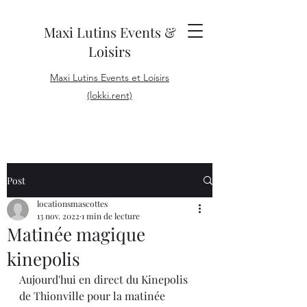
Maxi Lutins Events &
Loisirs
Maxi Lutins Events et Loisirs
(lokki.rent)
Post
locationsmascottes
13 nov. 2022
1 min de lecture
Matinée magique
kinepolis
Aujourd'hui en direct du Kinepolis 
de Thionville pour la matinée 